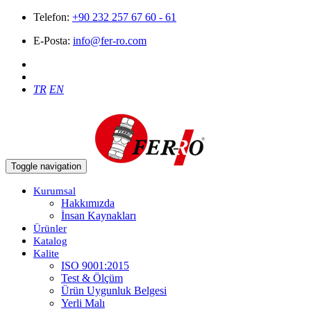
Telefon:
+90 232 257 67 60 - 61
E-Posta:
info@fer-ro.com
TR
EN
Toggle navigation
Kurumsal
Hakkımızda
İnsan Kaynakları
Ürünler
Katalog
Kalite
ISO 9001:2015
Test & Ölçüm
Ürün Uygunluk Belgesi
Yerli Malı