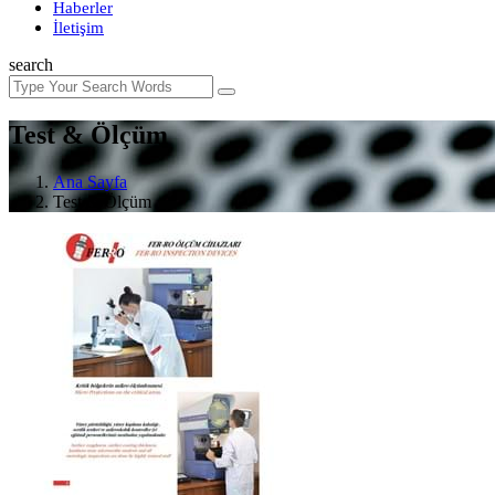
Haberler
İletişim
search
Test & Ölçüm
Ana Sayfa
Test & Ölçüm