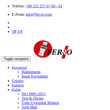
Telefon:
+90 232 257 67 60 - 61
E-Posta:
info@fer-ro.com
TR
EN
Toggle navigation
Kurumsal
Hakkımızda
İnsan Kaynakları
Ürünler
Katalog
Kalite
ISO 9001:2015
Test & Ölçüm
Ürün Uygunluk Belgesi
Yerli Malı