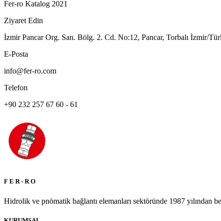
Fer-ro Katalog 2021
Ziyaret Edin
İzmir Pancar Org. San. Bölg. 2. Cd. No:12, Pancar, Torbalı İzmir/Tür
E-Posta
info@fer-ro.com
Telefon
+90 232 257 67 60 - 61
F E R - R O
Hidrolik ve pnömatik bağlantı elemanları sektöründe 1987 yılından beri
KURUMSAL