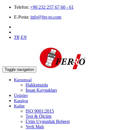
Telefon:
+90 232 257 67 60 - 61
E-Posta:
info@fer-ro.com
TR
EN
Toggle navigation
Kurumsal
Hakkımızda
İnsan Kaynakları
Ürünler
Katalog
Kalite
ISO 9001:2015
Test & Ölçüm
Ürün Uygunluk Belgesi
Yerli Malı