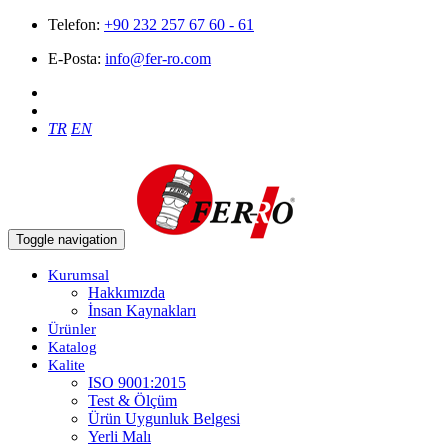
Telefon:
+90 232 257 67 60 - 61
E-Posta:
info@fer-ro.com
TR
EN
Toggle navigation
Kurumsal
Hakkımızda
İnsan Kaynakları
Ürünler
Katalog
Kalite
ISO 9001:2015
Test & Ölçüm
Ürün Uygunluk Belgesi
Yerli Malı